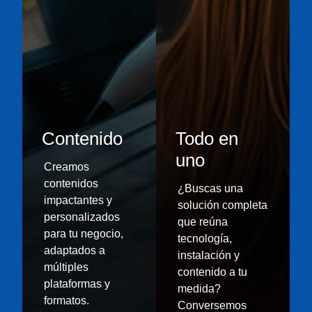
Venta
Proveemos
soluciones
de
Instalación
video
Contenido
Todo en
y/o
Proporcionamos
audio
asistencia
uno
Creamos
con
técnica
contenidos
¿Buscas una
tecnología
para
impactantes y
solución completa
de
el
personalizados
que reúna
vanguardia,
montaje
para tu negocio,
tecnología,
transformando
y
adaptados a
instalación y
tus
configuración,
múltiples
contenido a tu
espacios
garantizando
plataformas y
medida?
para
un
formatos.
Conversemos
una
funcionamiento