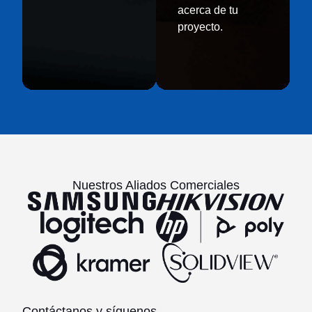
acerca de tu
experiencia
óptimo
proyecto.
de
desde
nivel
el
superior.
inicio.
Nuestros Aliados Comerciales
Contáctanos y síguenos