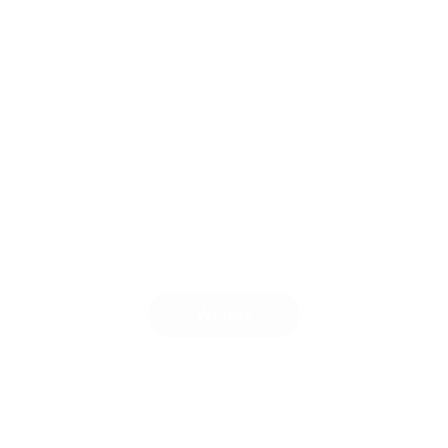
Soluciones de
contenido hecho para
impactar
Contecta. Vende.
Destaca.
Ver más