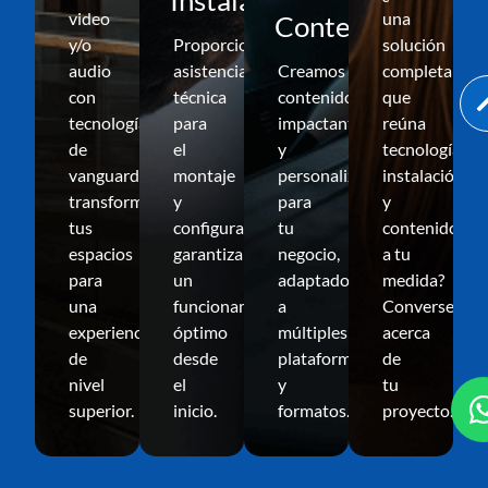
Instalación
video
una
Contenido
y/o
Proporcionamos
solución
audio
asistencia
Creamos
completa
con
técnica
contenidos
que
tecnología
para
impactantes
reúna
de
el
y
tecnología,
vanguardia,
montaje
personalizados
instalación
transformando
y
para
y
tus
configuración,
tu
contenido
espacios
garantizando
negocio,
a tu
para
un
adaptados
medida?
una
funcionamiento
a
Conversemos
experiencia
óptimo
múltiples
acerca
de
desde
plataformas
de
nivel
el
y
tu
superior.
inicio.
formatos.
proyecto.