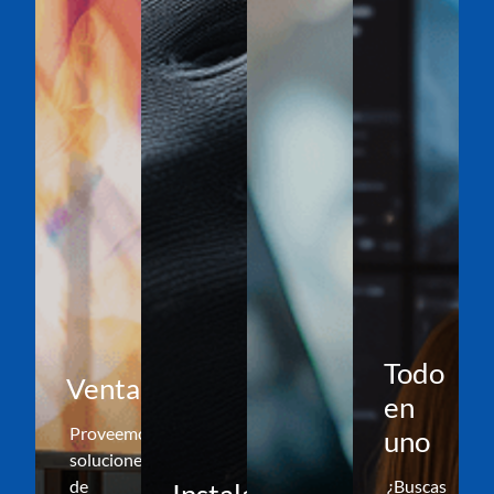
Todo
Venta
en
Proveemos
uno
soluciones
de
¿Buscas